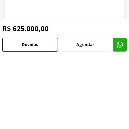
R$ 625.000,00
Dúvidas
Agendar
Imóveis semelhantes
Confira imóveis semelhantes
Cód:
230
Comparar
Có