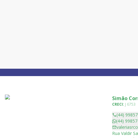
Simão Cor
CRECI:
J 6753
(44) 9985
(44) 99857
valeriasrc
Rua Valdir Sa