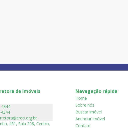
retora de Imóveis
Navegação rápida
Home
Sobre nós
7-4344
Buscar imóvel
-4344
orretora@creci.org.br
Anunciar imóvel
ntin, 451, Sala 208, Centro,
Contato