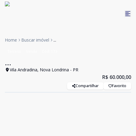
Home
Buscar imóvel
...
Terreno
Venda
Cód:
173
...
Vila Andradina, Nova Londrina - PR
R$ 60.000,00
Compartilhar
Favorito