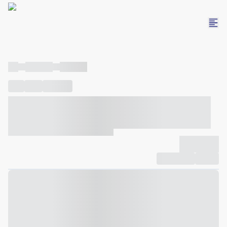
----
----- -----
----- -----
----
-----
---- ------
----- ----- -- ------ ---- ---- -- ----- ----- -----
--- ------
----- ----- -- ------ ----- ----- -- ------
-------------
Compartilhar
Favorito