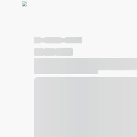
----
----- -----
----- -----
----
-----
---- ------
----- ----- -- ------ ---- ---- -- ---
----- ----- -- ------ ----- ----- -- ------