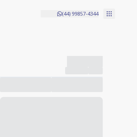
(44) 99857-4344
-------------
Compartilhar
Favorito