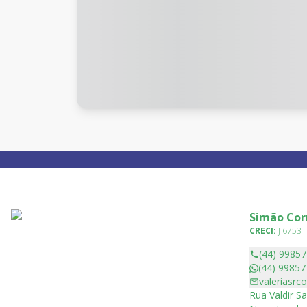
Simão Cor
CRECI:
J 6753
(44) 9985
(44) 99857
valeriasrc
Rua Valdir Sa