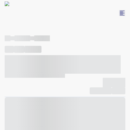
----
----- -----
----- -----
----
-----
---- ------
----- ----- -- ------ ---- ---- -- ----- ----- -----
--- ------
----- ----- -- ------ ----- ----- -- ------
-------------
Compartilhar
Favorito